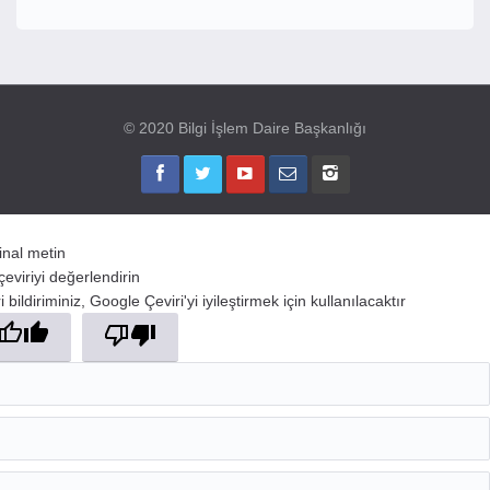
© 2020 Bilgi İşlem Daire Başkanlığı
jinal metin
çeviriyi değerlendirin
 bildiriminiz, Google Çeviri'yi iyileştirmek için kullanılacaktır