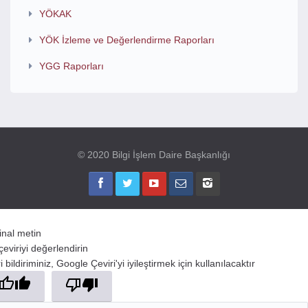
YÖKAK
YÖK İzleme ve Değerlendirme Raporları
YGG Raporları
© 2020 Bilgi İşlem Daire Başkanlığı
jinal metin
çeviriyi değerlendirin
 bildiriminiz, Google Çeviri'yi iyileştirmek için kullanılacaktır