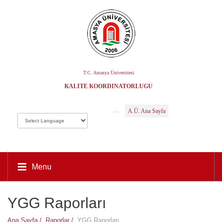
T.C. Amasya Üniversitesi
KALITE KOORDINATÖRLÜĞÜ
A.Ü. Ana Sayfa
Menu
YGG Raporları
Ana Sayfa /
Raporlar /
YGG Raporları